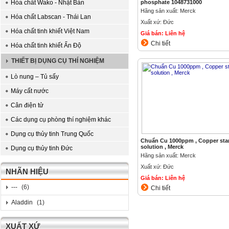
Hóa chất Wako - Nhật Bản
phosphate 1048731000
Hãng sản xuất: Merck
Hóa chất Labscan - Thái Lan
Xuất xứ: Đức
Hóa chất tinh khiết Việt Nam
Giá bán: Liên hệ
Chi tiết
Hóa chất tinh khiết Ấn Độ
THIẾT BỊ DỤNG CỤ THÍ NGHIỆM
Lò nung – Tủ sấy
Máy cất nước
Cân điện tử
Các dụng cụ phòng thí nghiệm khác
Dụng cụ thủy tinh Trung Quốc
Chuẩn Cu 1000ppm , Copper sta
solution , Merck
Dụng cụ thủy tinh Đức
Hãng sản xuất: Merck
Xuất xứ: Đức
NHÃN HIỆU
Giá bán: Liên hệ
---
(6)
Chi tiết
Aladdin
(1)
XUẤT XỨ