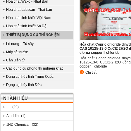
Hóa chất Wako - Nhật Bản
Hóa chất Labscan - Thái Lan
Hóa chất tinh khiết Việt Nam
Hóa chất tinh khiết Ấn Độ
THIẾT BỊ DỤNG CỤ THÍ NGHIỆM
Lò nung – Tủ sấy
Hóa chất Copric chloride dihyd
CAS 10125-13-0 CuCl2 2H2O đồ
Máy cất nước
clorua copper II chloride
Hóa chất Copric chloride dihy
Cân điện tử
10125-13-0 CuCl2·2H2O đồng I
copper II chloride
Các dụng cụ phòng thí nghiệm khác
Chi tiết
Dụng cụ thủy tinh Trung Quốc
Dụng cụ thủy tinh Đức
NHÃN HIỆU
---
(29)
Aladdin
(1)
JHD Chemical
(32)