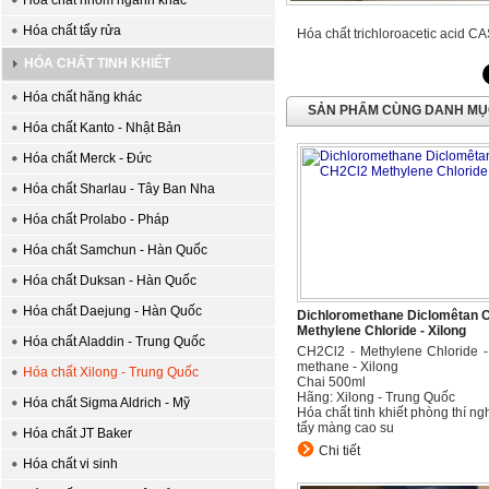
Hóa chất nhóm ngành khác
Hóa chất tẩy rửa
Hóa chất trichloroacetic acid 
HÓA CHẤT TINH KHIẾT
Hóa chất hãng khác
SẢN PHẨM CÙNG DANH M
Hóa chất Kanto - Nhật Bản
Hóa chất Merck - Đức
Hóa chất Sharlau - Tây Ban Nha
Hóa chất Prolabo - Pháp
Hóa chất Samchun - Hàn Quốc
Hóa chất Duksan - Hàn Quốc
Hóa chất Daejung - Hàn Quốc
Dichloromethane Diclomêtan 
Methylene Chloride - Xilong
Hóa chất Aladdin - Trung Quốc
CH2Cl2 - Methylene Chloride -
methane - Xilong
Hóa chất Xilong - Trung Quốc
Chai 500ml
Hãng: Xilong - Trung Quốc
Hóa chất Sigma Aldrich - Mỹ
Hóa chất tinh khiết phòng thí n
tẩy màng cao su
Hóa chất JT Baker
Chi tiết
Hóa chất vi sinh