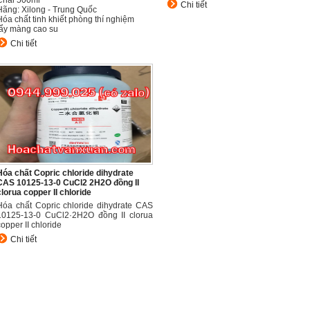
Chai 500ml
Chi tiết
Hãng: Xilong - Trung Quốc
Hóa chất tinh khiết phòng thí nghiệm
tẩy màng cao su
Chi tiết
Hóa chất Copric chloride dihydrate
CAS 10125-13-0 CuCl2 2H2O đồng II
clorua copper II chloride
Hóa chất Copric chloride dihydrate CAS
10125-13-0 CuCl2·2H2O đồng II clorua
copper II chloride
Chi tiết