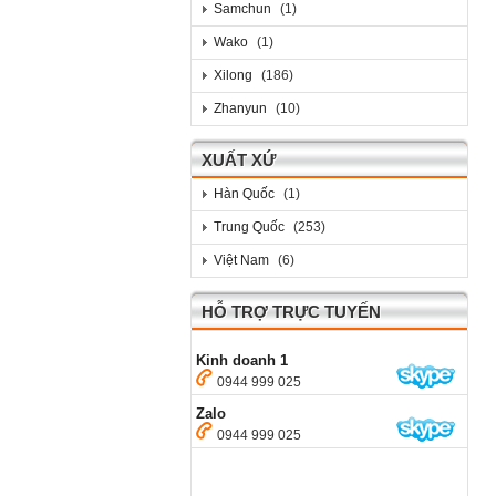
Samchun
(1)
Wako
(1)
Xilong
(186)
Zhanyun
(10)
XUẤT XỨ
Hàn Quốc
(1)
Trung Quốc
(253)
Việt Nam
(6)
HỖ TRỢ TRỰC TUYẾN
Kinh doanh 1
0944 999 025
Zalo
0944 999 025