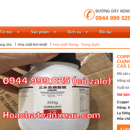
ÐƯỜNG DÂY NÓN
0944 999 02
Tin tức
Sản phẩm
Dịch vụ
Đối tác
ang chủ
Hóa chất tinh khiết
Hóa chất Xilong - Trung Quốc
COPPE
CU(NO
CAS 1
Mã sản 
Hãng sả
Xuất xứ
Giá bán
Ccpper 
Hãng: X
Lọ 500g
Hóa chấ