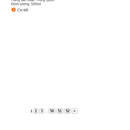
Hãng sản xuất: Trung Quốc
Định lượng: 500ml
Chi tiết
2
3
50
51
52
>
1
...