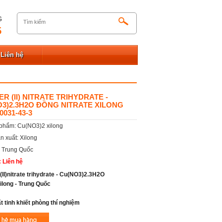
G
5
Liên hệ
R (II) NITRATE TRIHYDRATE -
3)2.3H2O ĐỒNG NITRATE XILONG
0031-43-3
phẩm: Cu(NO3)2 xilong
n xuất: Xilong
: Trung Quốc
: Liên hệ
(II)nitrate trihydrate - Cu(NO3)2.3H2O
ilong - Trung Quốc
t tinh khiết phòng thí nghiệm