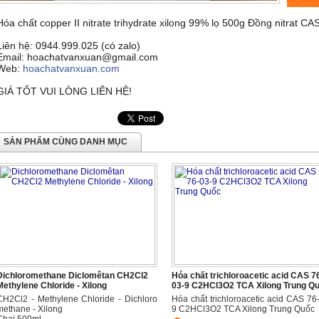
Hóa chất copper II nitrate trihydrate xilong 99% lọ 500g Đồng nitrat C
Liên hệ: 0944.999.025 (có zalo)
Email: hoachatvanxuan@gmail.com
Web:
hoachatvanxuan.com
GIÁ TỐT VUI LÒNG LIÊN HỆ!
SẢN PHẨM CÙNG DANH MỤC
Dichloromethane Diclomêtan CH2Cl2
Hóa chất trichloroacetic acid CAS 7
Methylene Chloride - Xilong
03-9 C2HCl3O2 TCA Xilong Trung Q
CH2Cl2 - Methylene Chloride - Dichloro
Hóa chất trichloroacetic acid CAS 76
methane - Xilong
9 C2HCl3O2 TCA Xilong Trung Quốc