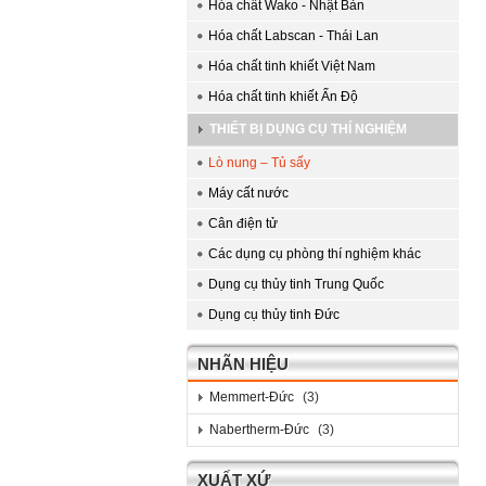
Hóa chất Wako - Nhật Bản
Hóa chất Labscan - Thái Lan
Hóa chất tinh khiết Việt Nam
Hóa chất tinh khiết Ấn Độ
THIẾT BỊ DỤNG CỤ THÍ NGHIỆM
Lò nung – Tủ sấy
Máy cất nước
Cân điện tử
Các dụng cụ phòng thí nghiệm khác
Dụng cụ thủy tinh Trung Quốc
Dụng cụ thủy tinh Đức
NHÃN HIỆU
Memmert-Đức
(3)
Nabertherm-Đức
(3)
XUẤT XỨ