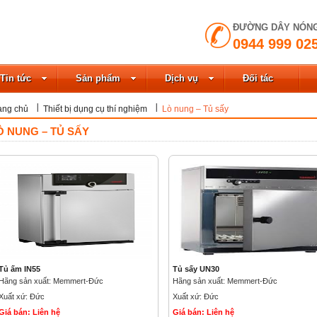
ÐƯỜNG DÂY NÓN
0944 999 02
Tin tức
Sản phẩm
Dịch vụ
Đối tác
ang chủ
Thiết bị dụng cụ thí nghiệm
Lò nung – Tủ sấy
Ò NUNG – TỦ SẤY
Tủ ấm IN55
Tủ sấy UN30
Hãng sản xuất: Memmert-Đức
Hãng sản xuất: Memmert-Đức
Xuất xứ: Đức
Xuất xứ: Đức
Giá bán: Liên hệ
Giá bán: Liên hệ