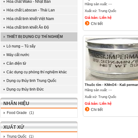
Hóa chất Wako - Nhật Bản
Hãng sản xuất: ---
Hóa chất Labscan - Thái Lan
Xuất xứ: Trung Quốc
Giá bán: Liên hệ
Hóa chất tinh khiết Việt Nam
Chi tiết
Hóa chất tinh khiết Ấn Độ
THIẾT BỊ DỤNG CỤ THÍ NGHIỆM
Lò nung – Tủ sấy
Máy cất nước
Cân điện tử
Các dụng cụ phòng thí nghiệm khác
Dụng cụ thủy tinh Trung Quốc
Thuốc tím - KMnO4 - Kali perma
Dụng cụ thủy tinh Đức
Hãng sản xuất: ---
Xuất xứ: Trung Quốc
NHÃN HIỆU
Giá bán: Liên hệ
Chi tiết
Food Grade
(1)
XUẤT XỨ
Trung Quốc
(1)