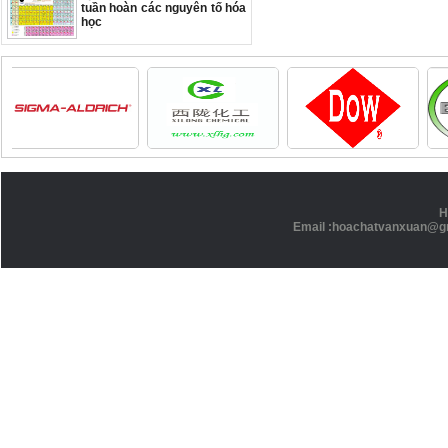
tuần hoàn các nguyên tố hóa
học
H
Email :hoachatvanxuan@g