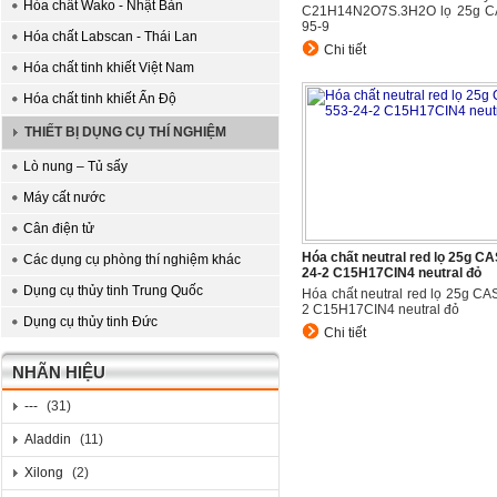
Hóa chất Wako - Nhật Bản
C21H14N2O7S.3H2O lọ 25g C
95-9
Hóa chất Labscan - Thái Lan
Chi tiết
Hóa chất tinh khiết Việt Nam
Hóa chất tinh khiết Ấn Độ
THIẾT BỊ DỤNG CỤ THÍ NGHIỆM
Lò nung – Tủ sấy
Máy cất nước
Cân điện tử
Hóa chất neutral red lọ 25g CA
Các dụng cụ phòng thí nghiệm khác
24-2 C15H17CIN4 neutral đỏ
Dụng cụ thủy tinh Trung Quốc
Hóa chất neutral red lọ 25g CA
2 C15H17CIN4 neutral đỏ
Dụng cụ thủy tinh Đức
Chi tiết
NHÃN HIỆU
---
(31)
Aladdin
(11)
Xilong
(2)