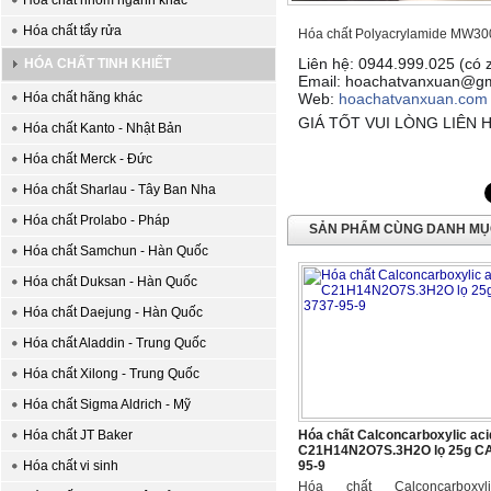
Hóa chất nhóm ngành khác
Hóa chất tẩy rửa
Hóa chất Polyacrylamide MW30
Liên hệ: 0944.999.025 (có z
HÓA CHẤT TINH KHIẾT
Email: hoachatvanxuan@gm
Hóa chất hãng khác
Web:
hoachatvanxuan.com
GIÁ TỐT VUI LÒNG LIÊN H
Hóa chất Kanto - Nhật Bản
Hóa chất Merck - Đức
Hóa chất Sharlau - Tây Ban Nha
Hóa chất Prolabo - Pháp
SẢN PHẨM CÙNG DANH M
Hóa chất Samchun - Hàn Quốc
Hóa chất Duksan - Hàn Quốc
Hóa chất Daejung - Hàn Quốc
Hóa chất Aladdin - Trung Quốc
Hóa chất Xilong - Trung Quốc
Hóa chất Sigma Aldrich - Mỹ
Hóa chất JT Baker
Hóa chất Calconcarboxylic aci
C21H14N2O7S.3H2O lọ 25g CA
Hóa chất vi sinh
95-9
Hóa chất Calconcarboxyl