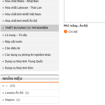
Hóa chất Wako - Nhật Bản
Hóa chất Labscan - Thái Lan
Hóa chất tinh khiết Việt Nam
Hóa chất tinh khiết Ấn Độ
PAC trắng , Ấn Độ
THIẾT BỊ DỤNG CỤ THÍ NGHIỆM
Chi tiết
Lò nung – Tủ sấy
Máy cất nước
Cân điện tử
Các dụng cụ phòng thí nghiệm khác
Dụng cụ thủy tinh Trung Quốc
Dụng cụ thủy tinh Đức
NHÃN HIỆU
---
(15)
Lasany-Ấn Độ
(1)
Nippon
(1)