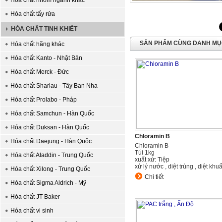
Hóa chất nhóm ngành khác
Hóa chất tẩy rửa
HÓA CHẤT TINH KHIẾT
SẢN PHẨM CÙNG DANH M
Hóa chất hãng khác
Hóa chất Kanto - Nhật Bản
Hóa chất Merck - Đức
Hóa chất Sharlau - Tây Ban Nha
Hóa chất Prolabo - Pháp
Hóa chất Samchun - Hàn Quốc
Hóa chất Duksan - Hàn Quốc
Chloramin B
Hóa chất Daejung - Hàn Quốc
Chloramin B
Túi 1kg
Hóa chất Aladdin - Trung Quốc
xuất xứ: Tiệp
xử lý nước , diệt trùng , diệt khu
Hóa chất Xilong - Trung Quốc
Chi tiết
Hóa chất Sigma Aldrich - Mỹ
Hóa chất JT Baker
Hóa chất vi sinh