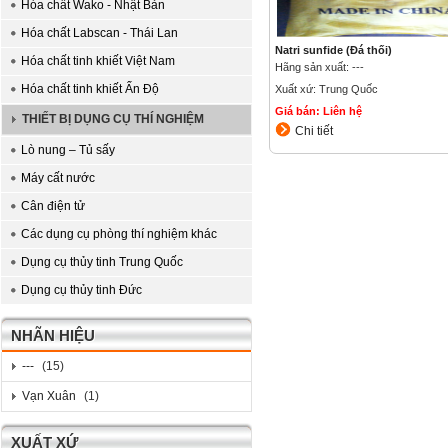
Hóa chất Wako - Nhật Bản
Hóa chất Labscan - Thái Lan
Natri sunfide (Đá thối)
Hóa chất tinh khiết Việt Nam
Hãng sản xuất: ---
Hóa chất tinh khiết Ấn Độ
Xuất xứ: Trung Quốc
Giá bán: Liên hệ
THIẾT BỊ DỤNG CỤ THÍ NGHIỆM
Chi tiết
Lò nung – Tủ sấy
Máy cất nước
Cân điện tử
Các dụng cụ phòng thí nghiệm khác
Dụng cụ thủy tinh Trung Quốc
Dụng cụ thủy tinh Đức
NHÃN HIỆU
---
(15)
Vạn Xuân
(1)
XUẤT XỨ